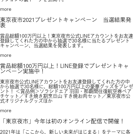
more
東京夜市2021プレゼントキャンペーン 当選結果発
表
賞品総額100万円以上！東京夜市公式LINEアカウントをお友達
登録してくれた方の中から抽選で30名様に当たるプレゼント
キャンペーン、当選結果を発表します。
more
賞品総額100万円以上！LINE登録でプレゼントキャ
ンペーン実施中！
東京夜市公式LINEアカウントをお友達登録してくれた方の中
から抽選で30名様に、総額100万円以上の豪華グッズをプレゼ
ント！ ＜賞品例＞ソラシドエア 羽田・那覇間往復航空券ペア
チケット／すき焼き割烹日山 すき焼お肉セット／東京夜市公
式オリジナルグッズほか
more
「東京夜市」今年は初のオンライン配信で開催！
2021年は「ここから、新しい未来がはじまる」をテーマに各