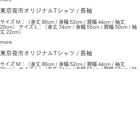
東京夜市オリジナルTシャツ / 長袖
サイズ M：（身丈 80cm / 身幅 52cm / 肩幅 44cm / 袖丈
20cm） サイズ L：（身丈 74cm / 身幅 55cm / 肩幅 50cm / 袖
丈 22cm）
more
東京夜市オリジナルTシャツ / 長袖
サイズ M：（身丈 80cm / 身幅 52cm / 肩幅 44cm / 袖丈
20cm） サイズ L：（身丈 74cm / 身幅 55cm / 肩幅 50cm / 袖
丈 22cm）
more
東京夜市オリジナル 真空断熱ステンレスタンブラー
色：シルバー サイズ：口径85 x H105mm 満水容量：330ml 素
材：ステンレス銅（外側 サテン仕上げ） 原産国：中国
more