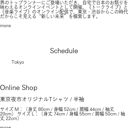
界のトップランナーにご登場いただき、自宅で日本のお祭りを
味わえるオンラインイベントとして開催。《トークライブ》と
《音楽ライブ》のオンライン配信で、東京・渋谷からこの時代
だからこそ見える“新しい未来”を模索します。
more
Schedule
Tokyo
Online Shop
東京夜市オリジナルTシャツ / 半袖
サイズ M：（身丈 80cm / 身幅 52cm / 肩幅 44cm / 袖丈
20cm） サイズ L：（身丈 74cm / 身幅 55cm / 肩幅 50cm / 袖
丈 22cm）
more